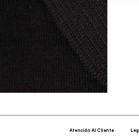
Abrir
medios
6
en
modal
Atención Al Cliente
Leg