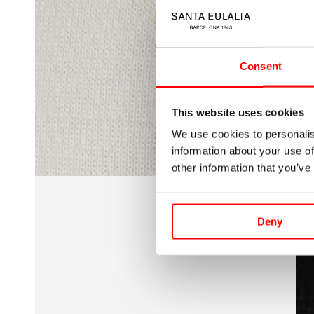
Abrir
medios
3
en
modal
Consent
This website uses cookies
We use cookies to personalis
information about your use of
other information that you’ve
Deny