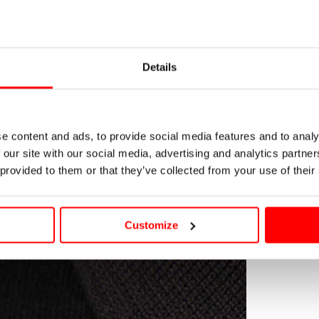
Abrir
C
medios
4
en
E
modal
Details
e content and ads, to provide social media features and to analy
 our site with our social media, advertising and analytics partn
 provided to them or that they’ve collected from your use of their
Customize