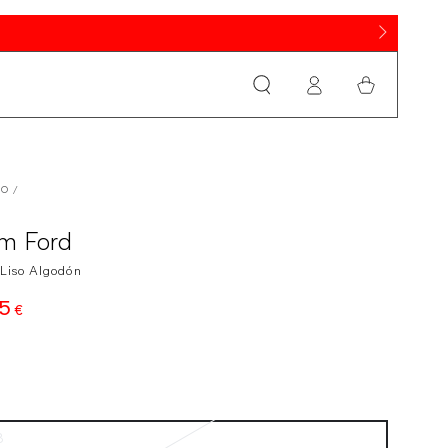
Iniciar
Cesta
sesión
IO
/
m Ford
 Liso Algodón
5
cio
€
ular
8