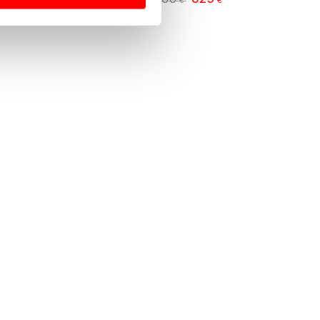
2.200
€
€
€
€
o
Precio
Precio
Precio
r
de
regular
de
venta
venta