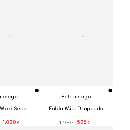
Midi
Drapeada
Vendedor
Vendedor
Negro
Negro
nciaga
Balenciaga
 Maxi Seda
Falda Midi Drapeada
1.020
525
1.400
€
€
€
Precio
Precio
Precio
Vestido