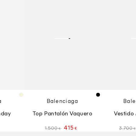
Pantalón
Maxi
Vaquero
Seda
dor
Vendedor
Beige
Negro
a
Balenciaga
Bale
nday
Top Pantalón Vaquero
Vestido
415
1.500
3.700
€
€
€
Precio
Precio
Precio
Precio
Blusa
Vestido