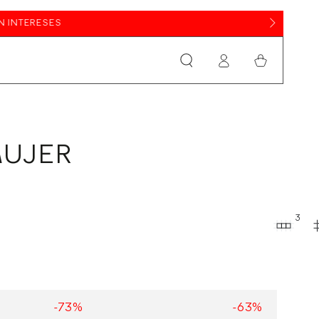
Iniciar
Cesta
sesión
MUJER
3
Falda
-73%
-63%