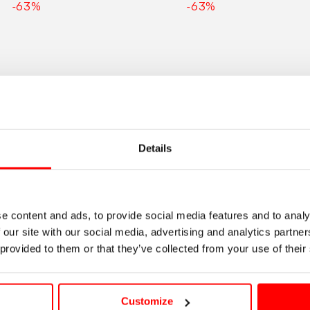
-63%
-63%
de
regular
de
regular
Con
Mini
venta
venta
Lazo
Drapeado
Details
e content and ads, to provide social media features and to analy
 our site with our social media, advertising and analytics partn
dor
Vendedor
Rosa
Negro
a
Balenciaga
Bale
 provided to them or that they’ve collected from your use of their
Envejecido
juelas
Blusa Con Lazo
Vestido M
Customize
975