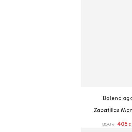
Monday
Vende
Balenciag
Zapatillas Mo
405
850
€
€
Precio
Falda