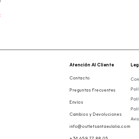
d
€
Precio
de
venta
Atención Al Cliente
Leg
Contacto
Con
Pol
Preguntas Frecuentes
Pol
Envíos
Pol
Cambios y Devoluciones
Avis
info@outletsantaeulalia.com
+34 659 77 88 05