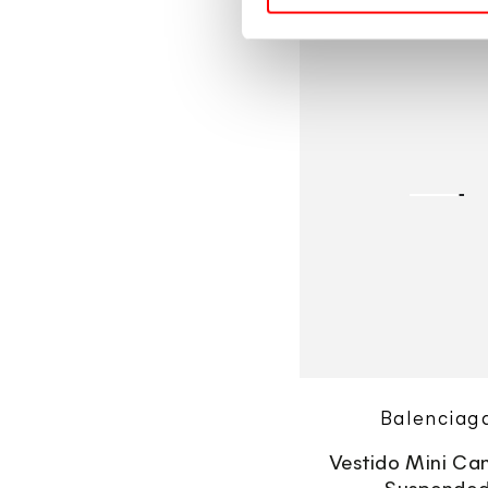
1.900
€
€
Precio
Vestido
regular
Mini
Camisero
Suspended
Vende
Balenciag
Vestido Mini Ca