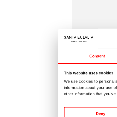
regular
Maxi
Lentejuelas
Consent
This website uses cookies
We use cookies to personalis
information about your use of
Vende
Balenciag
other information that you’ve
Falda Maxi Lente
Deny
715