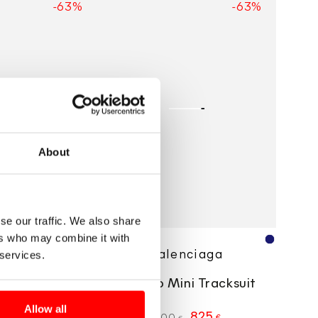
-63%
-63%
de
regular
de
Mini
venta
venta
Tracksuit
About
se our traffic. We also share
ers who may combine it with
Vendedor
Vendedor
Rojo
Azul
nciaga
Balenciaga
 services.
Marino
ini Drapeado
Vestido Mini Tracksuit
Allow all
715
825