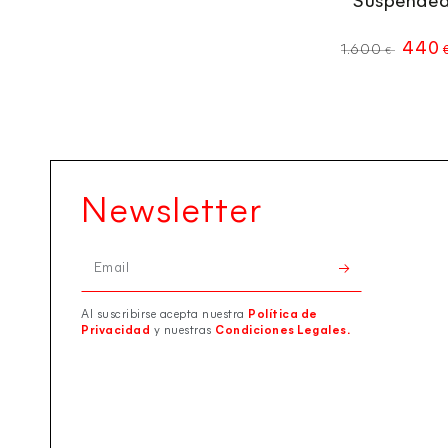
Suspende
440
1.600
€
Precio
regular
Newsletter
Email
Al suscribirse acepta nuestra
Política de
Privacidad
y nuestras
Condiciones Legales.