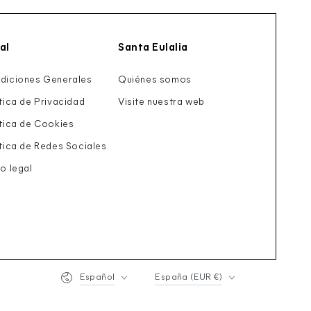
al
Santa Eulalia
diciones Generales
Quiénes somos
ítica de Privacidad
Visite nuestra web
ítica de Cookies
ítica de Redes Sociales
o legal
Idioma
País/región
Español
España (EUR €)