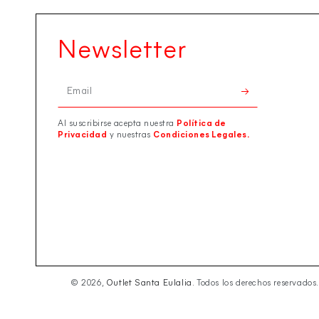
Newsletter
Email
Al suscribirse acepta nuestra
Política de
Privacidad
y nuestras
Condiciones Legales.
© 2026,
Outlet Santa Eulalia
. Todos los derechos reservados