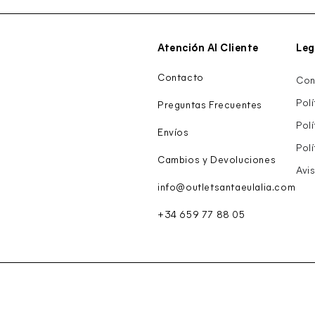
Atención Al Cliente
Leg
Contacto
Con
Pol
Preguntas Frecuentes
Pol
Envíos
Pol
Cambios y Devoluciones
Avis
info@outletsantaeulalia.com
+34 659 77 88 05
.