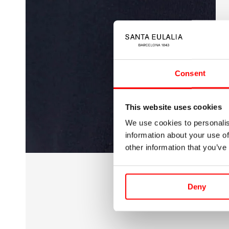
Abrir
medios
5
en
modal
Consent
This website uses cookies
We use cookies to personalis
information about your use of
other information that you’ve
Deny