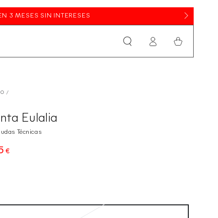
Iniciar
Cesta
sesión
IO
/
nta Eulalia
udas Técnicas
5
cio
€
ular