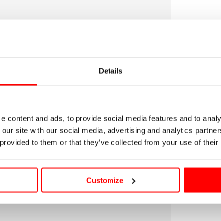
Abrir
medios
6
en
modal
Details
e content and ads, to provide social media features and to analy
 our site with our social media, advertising and analytics partn
 provided to them or that they’ve collected from your use of their
Customize