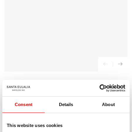
{{
index
}}
en
modal
INICIO
/
Re/Done
Consent
Details
About
Jeans 70s Stove Pipe
70
Precio
€
regular
This website uses cookies