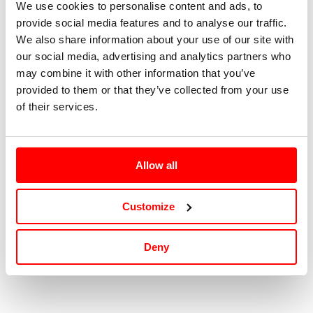
We use cookies to personalise content and ads, to
provide social media features and to analyse our traffic.
25
We also share information about your use of our site with
our social media, advertising and analytics partners who
26
may combine it with other information that you’ve
provided to them or that they’ve collected from your use
27
of their services.
28
Allow all
29
Tallaje: USA |
Guía de tallas
Customize
Deny
Agotado