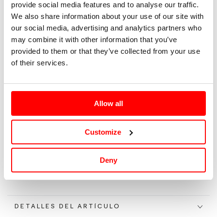
provide social media features and to analyse our traffic.
We also share information about your use of our site with
36
our social media, advertising and analytics partners who
may combine it with other information that you’ve
38
provided to them or that they’ve collected from your use
of their services.
40
42
Allow all
Tallaje: FR/EUR |
Guía de tallas
Customize
Agotado
Deny
DETALLES DEL ARTÍCULO