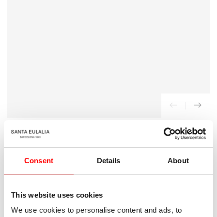
{{
index
}}
en
modal
INICIO
/
Martin Grant
Consent
Details
About
Jeans Cropped Ribetes Contraste
225
Precio
€
This website uses cookies
regular
We use cookies to personalise content and ads, to