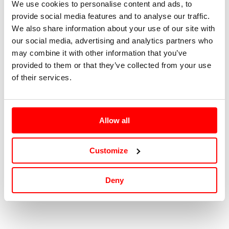
We use cookies to personalise content and ads, to
provide social media features and to analyse our traffic.
4
We also share information about your use of our site with
our social media, advertising and analytics partners who
6
may combine it with other information that you’ve
provided to them or that they’ve collected from your use
8
of their services.
10
Allow all
12
Customize
Tallaje: NUM |
Guía de tallas
Deny
Agotado