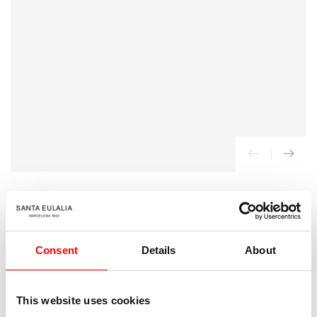
{{
index
}}
en
modal
INICIO
/
Christopher Esber
Consent
Details
About
Vestido Camisero Bies
185
Precio
€
regular
This website uses cookies