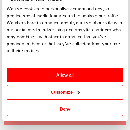
We use cookies to personalise content and ads, to
38
provide social media features and to analyse our traffic.
We also share information about your use of our site with
40
our social media, advertising and analytics partners who
may combine it with other information that you’ve
42
provided to them or that they’ve collected from your use
of their services.
44
46
Allow all
48
Customize
Tallaje: Internacional |
Guía de tallas
Deny
Agotado