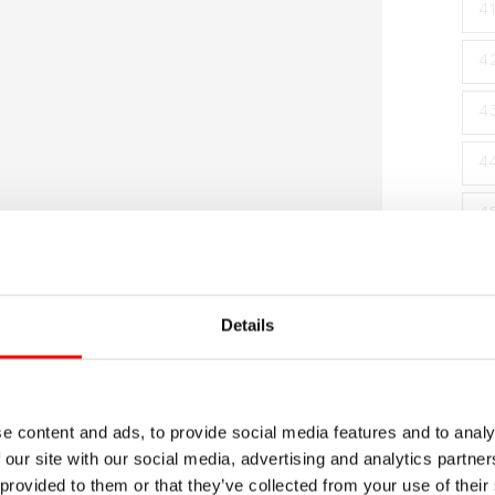
en
4
modal
4
4
4
4
Details
e content and ads, to provide social media features and to analy
 our site with our social media, advertising and analytics partn
D
 provided to them or that they’ve collected from your use of their