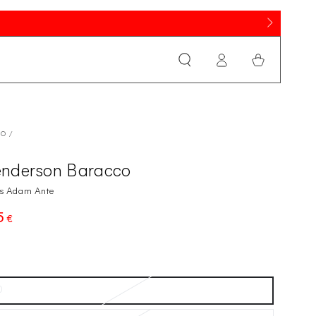
Iniciar
Cesta
sesión
IO
/
nderson Baracco
s Adam Ante
5
cio
€
ular
0