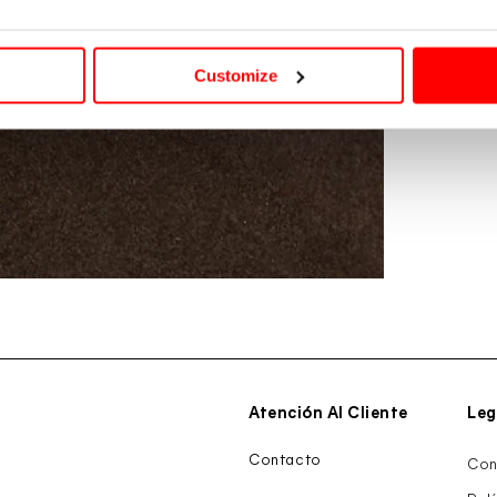
Abrir
medios
C
4
en
Customize
modal
E
Atención Al Cliente
Leg
Contacto
Con