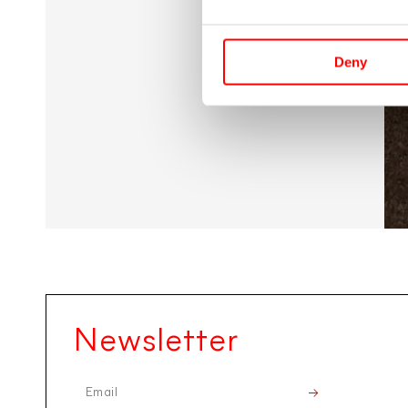
Abrir
medios
3
en
Deny
modal
Newsletter
Email