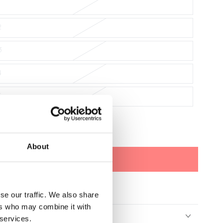
1
2
3
4
5
Tallaje: EU |
Guía de tallas
About
Agotado
se our traffic. We also share
ers who may combine it with
ETALLES DEL ARTÍCULO
 services.