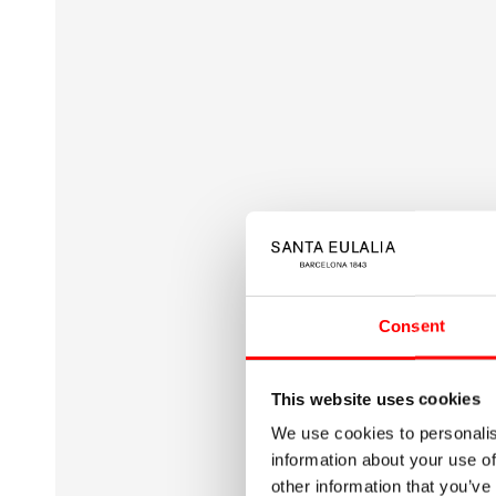
index
}}
en
modal
Consent
This website uses cookies
We use cookies to personalis
information about your use of
other information that you’ve