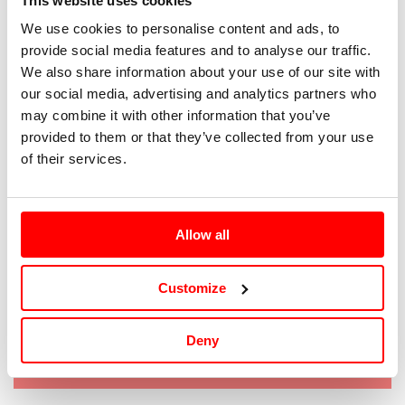
This website uses cookies
We use cookies to personalise content and ads, to
40
provide social media features and to analyse our traffic.
We also share information about your use of our site with
41
our social media, advertising and analytics partners who
may combine it with other information that you’ve
42
provided to them or that they’ve collected from your use
of their services.
43
44
Allow all
45
Customize
Tallaje: EU |
Guía de tallas
Deny
Agotado