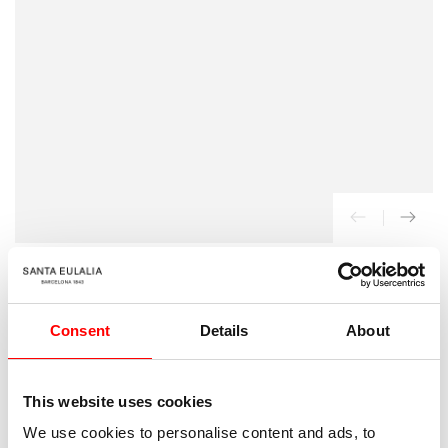
{{
index
}}
en
modal
INICIO
/
Balmain
Consent
Details
About
Joggers Logo Relieve
230
Precio
This website uses cookies
€
regular
We use cookies to personalise content and ads, to