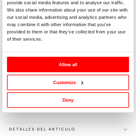
provide social media features and to analyse our traffic.
We also share information about your use of our site with
S
our social media, advertising and analytics partners who
may combine it with other information that you’ve
M
provided to them or that they’ve collected from your use
of their services.
L
XL
Allow all
Tallaje: Internacional |
Guía de tallas
Customize
Agotado
Deny
DETALLES DEL ARTÍCULO