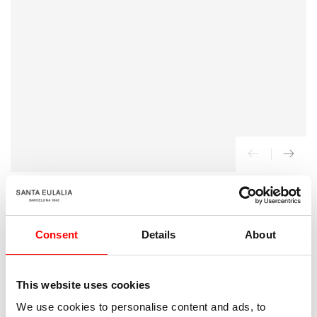
{{
index
}}
en
modal
INICIO
/
McQueen
Consent
Details
About
Joggers Logo Algodón
145
Precio
€
This website uses cookies
regular
We use cookies to personalise content and ads, to