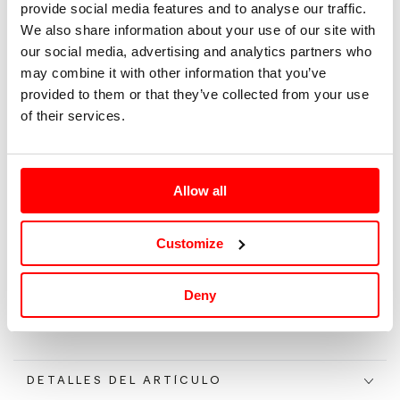
provide social media features and to analyse our traffic.
We also share information about your use of our site with
S
our social media, advertising and analytics partners who
may combine it with other information that you’ve
M
provided to them or that they’ve collected from your use
of their services.
L
XL
Allow all
Tallaje: IT |
Guía de tallas
Customize
Agotado
Deny
DETALLES DEL ARTÍCULO