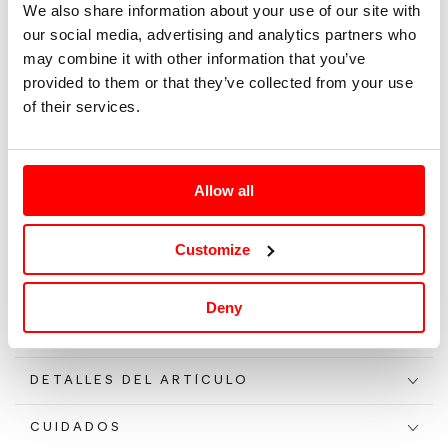
We also share information about your use of our site with
our social media, advertising and analytics partners who
36
may combine it with other information that you’ve
provided to them or that they’ve collected from your use
38
of their services.
40
Allow all
Tallaje: EUR |
Guía de tallas
Customize
Agotado
Deny
DETALLES DEL ARTÍCULO
CUIDADOS