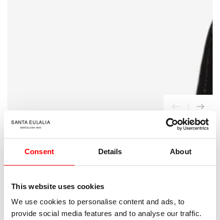
{{
index
}}
en
modal
INICIO
/
Consent
Details
About
Balmain
Vestido Punto Brillante
This website uses cookies
495
Precio
€
We use cookies to personalise content and ads, to
regular
provide social media features and to analyse our traffic.