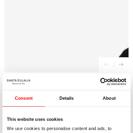
{{
index
}}
en
modal
INICIO
/
Alexander Wang
Consent
Details
About
Cárdigan Diseño Bikini
210
Precio
This website uses cookies
€
regular
We use cookies to personalise content and ads, to