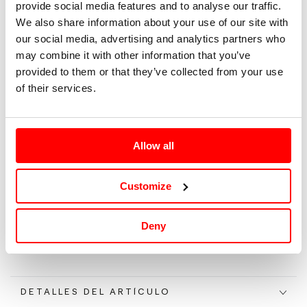
provide social media features and to analyse our traffic.
We also share information about your use of our site with
XS
our social media, advertising and analytics partners who
may combine it with other information that you’ve
S
provided to them or that they’ve collected from your use
of their services.
M
L
Allow all
Tallaje: SML |
Guía de tallas
Customize
Agotado
Deny
DETALLES DEL ARTÍCULO